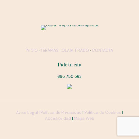
INICIO
·
TERÁPIAS
·
OLAIA TIRADO
·
CONTACTA
Pide tu cita
695 750 563
Aviso Legal |
Política de Privacidad
|
Política de Cookies
|
Accesibilidad
|
Mapa Web