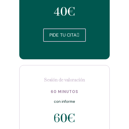
40€
PIDE TU CITA
Sesión de valoración
60 MINUTOS
con informe
60€