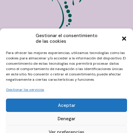
Gestionar el consentimiento
de las cookies
Para ofrecer las mejores experiencias, utilizamos tecnologías como las
cookies para almacenar y/o acceder a la información del dispositivo. El
INICIO
·
TERÁPIAS
·
OLAIA TIRADO
·
CONTACTA
consentimiento de estas tecnologías nos permitirá procesar datos
como el comportamiento de navegación o las identificaciones únicas
en este sitio. No consentir o retirar el consentimiento, puede afectar
Pide tu cita
negativamente a ciertas características y funciones.
695 750 563
Gestionar los servicios
Aceptar
Denegar
Aviso Legal |
Política de Privacidad
|
Política de Cookies
|
Accesibilidad
|
Mapa Web
Ver preferencias